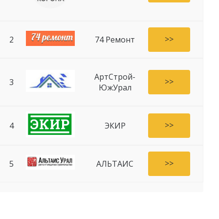
>>
2
74 Ремонт
АртСтрой-
>>
3
ЮжУрал
>>
4
ЭКИР
>>
5
АЛЬТАИС