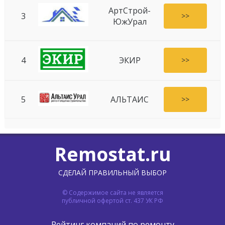
АртСтрой-
3
>>
ЮжУрал
4
ЭКИР
>>
5
АЛЬТАИС
>>
Remostat.ru
СДЕЛАЙ ПРАВИЛЬНЫЙ ВЫБОР
© Содержимое сайта не является
публичной офертой ст. 437 УК РФ
Рейтинг компаний по ремонту