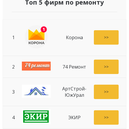
Топ 5 фирм по ремонту
1
Корона
>>
2
74 Ремонт
>>
АртСтрой-
3
>>
ЮжУрал
4
ЭКИР
>>