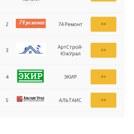
>>
2
74 Ремонт
АртСтрой-
>>
3
ЮжУрал
>>
4
ЭКИР
>>
5
АЛЬТАИС